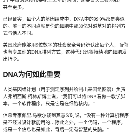
3个字母的速度都要花上31年的时间，还要白天黑夜地数。”
甚至更多。
已经证实，每个人的基因组成中，DNA中的99.9%都是类似
的。唯一的不同点就是你的细胞中那30亿对碱基对的排列方
式与他人不同。
美国政府能够用9位数字的社会安全号码辨认出每个人，而你
也有专属你的DNA排列方式，这种代码还将持续地向细胞发
出指令。
DNA为何如此重要
人类基因组计划（用于测定序列并绘制出基因组图谱）负责
人弗朗西斯.柯林斯博士说，“我们可以将DNA看做一教学脚
本，一个软件程序，只是它是在细胞核内。”
信息专家佩里.马歇尔谈到其意义时说，“没有一种计算机程序
是不经过设计就能用的…除此之外，一个代码，一个程序，
或是一个信息也是如此，背后一定有智慧的头脑。”