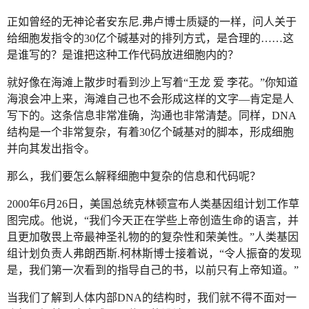
正如曾经的无神论者安东尼.弗卢博士质疑的一样，问人关于
给细胞发指令的30亿个碱基对的排列方式，是合理的……这
是谁写的？是谁把这种工作代码放进细胞内的？
就好像在海滩上散步时看到沙上写着“王龙 爱 李花。”你知道
海浪会冲上来，海滩自己也不会形成这样的文字—肯定是人
写下的。这条信息非常准确，沟通也非常清楚。同样，DNA
结构是一个非常复杂，有着30亿个碱基对的脚本，形成细胞
并向其发出指令。
那么，我们要怎么解释细胞中复杂的信息和代码呢？
2000年6月26日，美国总统克林顿宣布人类基因组计划工作草
图完成。他说，“我们今天正在学些上帝创造生命的语言，并
且更加敬畏上帝最神圣礼物的的复杂性和荣美性。”人类基因
组计划负责人弗朗西斯.柯林斯博士接着说，“令人振奋的发现
是，我们第一次看到的指导自己的书，以前只有上帝知道。”
当我们了解到人体内部DNA的结构时，我们就不得不面对一