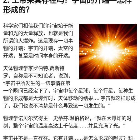
2. 上帝果真存在吗？宇宙的开端—怎样
形成的？
科学家们相信我们的宇宙始于能
量和光的大量释放，也就是我们
所谓的大爆炸。这是现存一切事
物的开端：宇宙的开端，太空的
开端，甚至是时间本身的开端。
天体物理学家罗伯特.贾斯特
罗，自称是不可知论者，说到，
“宇宙中所发生的一切事情在第
一个瞬间已经定下了，宇宙中每个星球，每个行星，每种生
物的形成都是大爆炸时，天体移动的结果…..宇宙就这样形成
了，我们也说不清楚是什么导致这一切发生的。”
物理学诺贝尔奖得主—史蒂芬.温伯格说，“就在大爆炸的时
刻，整个宇宙的温度高达上千亿度……并且充满了光。”
宇宙并不是一直存在。它有开端……是怎么形成的呢过？科