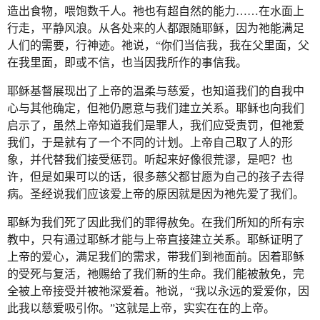
造出食物，喂饱数千人。祂也有超自然的能力……在水面上
行走，平静风浪。从各处来的人都跟随耶稣，因为祂能满足
人们的需要，行神迹。祂说，“你们当信我，我在父里面，父
在我里面，即或不信，也当因我所作的事信我。
耶稣基督展现出了上帝的温柔与慈爱，也知道我们的自我中
心与其他确定，但祂仍愿意与我们建立关系。耶稣也向我们
启示了，虽然上帝知道我们是罪人，我们应受责罚，但祂爱
我们，于是就有了一个不同的计划。上帝自己取了人的形
象，并代替我们接受惩罚。听起来好像很荒谬，是吧？也
许，但是如果可以的话，很多慈父都甘愿为自己的孩子去得
病。圣经说我们应该爱上帝的原因就是因为祂先爱了我们。
耶稣为我们死了因此我们的罪得赦免。在我们所知的所有宗
教中，只有通过耶稣才能与上帝直接建立关系。耶稣证明了
上帝的爱心，满足我们的需求，带我们到祂面前。因着耶稣
的受死与复活，祂赐给了我们新的生命。我们能被赦免，完
全被上帝接受并被祂深爱着。祂说，“我以永远的爱爱你，因
此我以慈爱吸引你。”这就是上帝，实实在在的上帝。