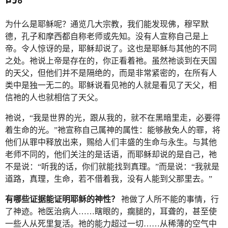
为什么是耶稣呢？通览几大宗教，我们能发现佛，穆罕默
德，孔子和摩西都自称老师或先知。没有人宣称自己是上
帝。令人惊讶的是，耶稣却说了。这也是耶稣与其他的不同
之处。祂说上帝是存在的，你正看着祂。虽然祂谈到在天国
的天父，但他们并不是隔绝的，而是非常紧密的，在所有人
类中是独一无二的。耶稣说看见祂的人就是看见了天父，相
信祂的人也就相信了天父。
祂说，“我是世界的光，跟从我的，就不在黑暗里走，必要得
着生命的光。”祂宣称自己属神的属性：能够赦免人的罪，将
他们从罪中释放出来，赐给人们丰盛的生命与永生。与其他
老师不同的，他们关注的是话语，而耶稣却说的是自己，祂
不是说：“听我的话，你们就能找到真理。”而是说：“我就是
道路，真理，生命，若不借着我，没有人能到父那里去。”
有哪些证据能证明耶稣的神性？
祂做了人所不能的事情，行
了神迹。祂医治病人……瞎眼的，瘸腿的，耳聋的，甚至使
一些人从死里复活。祂的能力超过一切……从稀薄的空气中