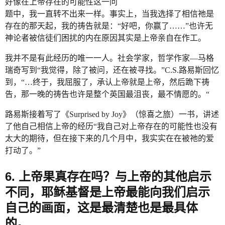
好像在上帝存在的可能性这一问
题中，我一直转不出来一样。事实上，当我选择了相信祂是
存在的那天起，我的祷告就是：“好吧，你赢了……”也许无
神论者被信徒们困扰的内在原因其实是上帝亲自在作工。
我并不是有此经历的唯一一人。社会学家，哲学作家—马格
瑞奇写到“我觉得，除了被问，还在被寻找。”C.S.路易斯回忆
到，“…终于，我屈服了，承认上帝就是上帝，然后跪下祷
告，那一晚的祷告也许是整个英国最沮丧，最不情愿的。“
路易斯接着写了《Surprised by Joy》（惊喜之旅）一书，讲述
了他自己相信上帝的经历“我自己对上帝存在的可能性也没有
太大的期待，但在接下来的几个月中，我实实在在被祂的爱
打动了。”
6. 上帝果真存在吗？与上帝的其他启示
不同，耶稣基督是上帝最能向我们启示
自己的画面，这是最清楚也是最具体
的。