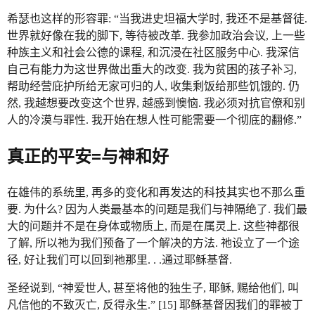
希瑟也这样的形容罪: “当我进史坦福大学时, 我还不是基督徒.
世界就好像在我的脚下, 等待被改革. 我参加政治会议, 上一些
种族主义和社会公德的课程, 和沉浸在社区服务中心. 我深信
自己有能力为这世界做出重大的改变. 我为贫困的孩子补习,
帮助经营庇护所给无家可归的人, 收集剩饭给那些饥饿的. 仍
然, 我越想要改变这个世界, 越感到懊恼. 我必须对抗官僚和别
人的冷漠与罪性. 我开始在想人性可能需要一个彻底的翻修.”
真正的平安=与神和好
在雄伟的系统里, 再多的变化和再发达的科技其实也不那么重
要. 为什么? 因为人类最基本的问题是我们与神隔绝了. 我们最
大的问题并不是在身体或物质上, 而是在属灵上. 这些神都很
了解, 所以祂为我们预备了一个解决的方法. 祂设立了一个途
径, 好让我们可以回到祂那里. . .通过耶稣基督.
圣经说到, “神爱世人, 甚至将他的独生子, 耶稣, 赐给他们, 叫
凡信他的不致灭亡, 反得永生.” [15] 耶稣基督因我们的罪被丁