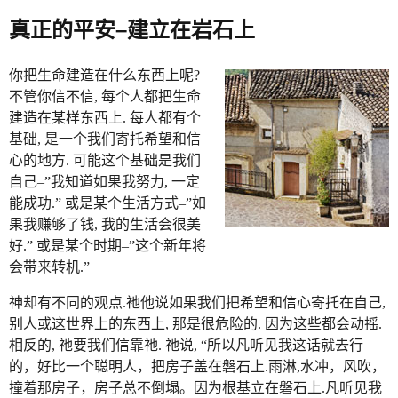
真正的平安–建立在岩石上
你把生命建造在什么东西上呢?
不管你信不信, 每个人都把生命
建造在某样东西上. 每人都有个
基础, 是一个我们寄托希望和信
心的地方. 可能这个基础是我们
自己–”我知道如果我努力, 一定
能成功.” 或是某个生活方式–”如
果我赚够了钱, 我的生活会很美
好.” 或是某个时期–”这个新年将
会带来转机.”
神却有不同的观点.祂他说如果我们把希望和信心寄托在自己,
别人或这世界上的东西上, 那是很危险的. 因为这些都会动摇.
相反的, 祂要我们信靠祂. 祂说, “所以凡听见我这话就去行
的，好比一个聪明人，把房子盖在磐石上.雨淋,水冲，风吹，
撞着那房子，房子总不倒塌。因为根基立在磐石上.凡听见我