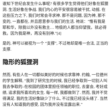
谁知下世纪会发生什么事呢? 有很多学生觉得他们好象在狐狸
洞. 生活好象在争战. 我们内心的平安很容易被干扰, 动摇. 在
这些压力之下, 我们时常会寻求神. 那不是问题, 因为神, 那不
变的, 一直都在, 并且愿意参与我们的生活. 祂说：”惟有我是
耶和华，除我以外没有救主… 地极的人都当仰望我，就必得
救。因为我是神，再没有别神.”[4]
是的, 神可以被视为一个 “支撑”, 不过祂却是唯一合法, 正当的
支撑.
隐形的狐狸洞
然而, 有些人在一切都似美好的时候也求靠神. 约翰, 一位德州
的学生解释, “我到了研究生的时候, 我已经争取到一切别人叫
我去争取的–在校园的团体里担任领袖的职位, 去宴会, 考好成
绩, 追求我所喜欢的女生. 每一样, 我都做到了. 然而, 我并不觉
得满足. 我的生活好像缺少了什么, 不过我已经没头绪了. 当然
没有人知道我的感受, 因为我并没有显露出来.”