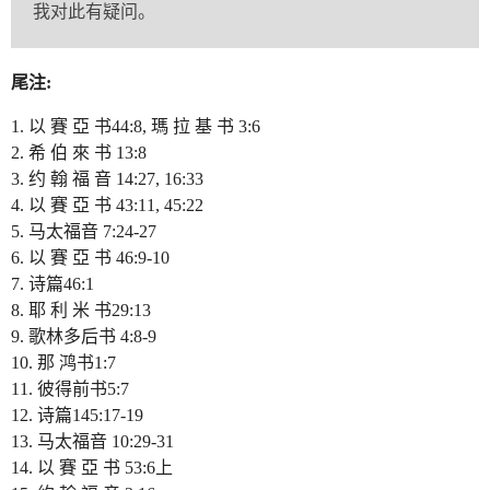
我对此有疑问。
尾注:
以 賽 亞 书44:8, 瑪 拉 基 书 3:6
希 伯 來 书 13:8
约 翰 福 音 14:27, 16:33
以 賽 亞 书 43:11, 45:22
马太福音 7:24-27
以 賽 亞 书 46:9-10
诗篇46:1
耶 利 米 书29:13
歌林多后书 4:8-9
那 鸿书1:7
彼得前书5:7
诗篇145:17-19
马太福音 10:29-31
以 賽 亞 书 53:6上