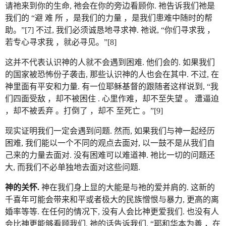
请祂来到你的生命, 祂会在你的旁边看顾你. 祂告诉我们祂是
我们的 “避 难 所 ，是我们的力量 ，是我们患难中随时的帮
助。”[7] 不过, 我们必须诚恳地寻求神. 祂说, “你们寻求我 ，
若专心寻求我 ，就必寻见。”[8]
这并不代表认识神的人就不会遇到困难. 他们会的. 如果我们
的国家被恐怖份子袭击, 那些认识神的人也会在其中. 不过, 在
神里面有平安和力量. 有一位耶稣基督的跟随者这样说到, “我
们四面受敌 ，却不被困住 . 心里作难，却不至失望 。 遭逼迫
，却不被丢弃 。打倒了 ，却不 至死亡 。”[9]
现实证明我们一定会遇到问题. 然而, 如果我们与神一起经历
困难, 我们能以一个不同的观点去面对, 以一鼓不是从我们自
己来的力量去面对. 没有困难可以难道神. 祂比一切的问题还
大, 而我们不必单独地去面对这些问题.
神的关怀.
神在我们身上显的大能是与祂的爱并肩的. 这新的
千喜年可能会带来和平或者极大的民族憎恨与暴力, 更高的离
婚率等等. 在任何的情况下, 没有人会比神更爱我们. 也没有人
会比神更能够看顾我们. 祂的话告诉我们, “耶和华本为善 ，在