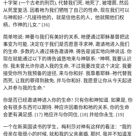
十字架 (一个古老的刑罚), 代替我们死. 祂死了, 被埋葬, 然后
从死里复活. 因着祂为我们牺牲了自己的性命, 现在我们可以
与神和好–”凡接待他的，就是信他名的人，他就赐他们权
柄，作神的儿女.” [16]
简单地说: 神要与我们有美好的关系, 祂便通过耶稣基督把这
事变为可能. 决定在于我们是否愿意寻求神, 邀请祂进入我们
的生命. 多数的人通过祷告邀请神. 祷告是诚实地向神说话. 你
现在就能通过以下的祷告诚恳地来与神联系: “神啊, 我要认识
你. 我未曾允许你进入我的生命, 不过我要改变这个决定. 我要
接受你所为我预备的途径, 来与你和好. 我靠着耶稣–祂代替我
而死, 让我的罪得到赦免, 并与你和好. 我愿意让你从今天起进
入并参与我的生命.”
你是否已经邀请神进入你的生命? 只有你和神知道. 如果是, 你
会有很多东西可以期待. 神应许因着你和祂的关系, 你的生命
会更有满足感. [17] 祂应许与你同住, [18] 并给你永生. [19]
一个在新英国读书的学生，梅利莎对神有这样的看法：”我的
母亲在我很小的时候, 就和我的父亲离婚. 那时, 我并不知道发