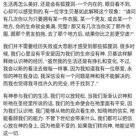
生活再怎么美好, 还是会有狐狸洞–一个内在的, 眼目看不到,
心却可以感受到的.有一位学生贝基如此解释这个现象：”请问
有几次你以为只要拥有某一件衣服, 某一个男友, 或去某一个
地方, 你的生命就会美满, 完整? 那又有几次当你买了那件衣
服, 跟那个男友拍拖, 去了那个地方后, 结果你比之前更空虚?”
我们并不需要经历失败或大悲剧才感受到那些狐狸洞. 很多时
候, 我们心里没有平安是因为我们的生命没有神. 贝基这样解
释她认识神的经历, “虽然我的生活还是有挣扎和变化, 不过,
我会以新的看法去做每一样事, 因为我知道我有一位慈爱, 永
恒的神在我身边. 我深信没有一个问题是神和我不能解决的.
而我也觉得我寻找许久的完全, 终于找到了.”
有神参与我们的生活, 我们可以放轻松. 当我们渐渐认识神和
听祂在圣经里所说的话, 我们的生命便会在祂里面有平安, 因
为我们认识祂. 我门能够从祂的观点看生命, 知晓祂的信实, 祂
能看顾我们的能力. 不管下世纪会带来什么, 我们都可以把信
心放在神的身上, 因为祂是不变的. 如果我们转向神, 祂能证明
这一切.