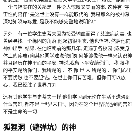
一个与神实在的关系是一件令人惊叹又美丽的事. 这种有 ‘宇
宙性的陪伴’ 是这世上没有一样能取代的. 我是那么的被神深
深地知晓与疼爱, 是我不能够完整地说明的.”
另外，有一位学生史蒂夫因为接受输血而得了艾滋病病毒, 也
曾经寻找一个稳固的角落.他起初很沮丧. 他也怪神. 然后他向
神伸出手. 结果: 在他临死前的那几年, 走遍了各校园 (忍受身
体上的疼痛) 向其他同学述说他们如何能够像他一样来认识神
并且经历在神里面的平安. 神说,我留下平安給你门、我 將我
的平安赐给你们．我所赐的 、不 像 世 人 所赐的 ．你们心里
不要忧愁,也不要胆怯。在世上你们有苦难。但你们可以放
心，我已经胜了世界.”[3]
还有其他学生与史蒂夫一样,他们学习到无论在生活里遭遇到
什么苦难, 都不是 “世界末日”。因为在这个世界所遇到的苦难
不是生命的一切.
狐狸洞（避弹坑）的神