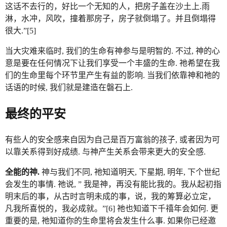
这话不去行的，好比一个无知的人，把房子盖在沙土上.雨
淋，水冲，风吹，撞着那房子，房子就倒塌了。并且倒塌得
很大.”[5]
当大灾难来临时, 我们的生命有神参与是明智的. 不过, 神的心
意是要在任何情况下让我们享受一个丰盛的生命. 祂希望在我
们的生命里每个环节里产生有益的影响. 当我们依靠神和祂的
话语的时候, 我们就是建造在磐石上.
最终的平安
有些人的安全感来自因为自己是百万富翁的孩子, 或者因为可
以靠关系得到好成绩. 与神产生关系会带来更大的安全感.
全能的神.
神与我们不同, 祂知道明天, 下星期, 明年, 下个世纪
会发生的事情. 祂说, ” 我是神，再没有能比我的。我从起初指
明末后的事，从古时言明未成的事，说，我的筹算必立定，
凡我所喜悦的，我必成就。”[6] 祂也知道下千禧年会如何. 更
重要的是, 祂知道你的生命里将会发生什么事. 如果你已经邀