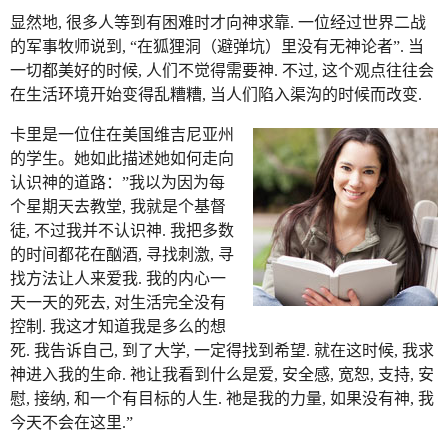
显然地, 很多人等到有困难时才向神求靠. 一位经过世界二战
的军事牧师说到, “在狐狸洞（避弹坑）里没有无神论者”. 当
一切都美好的时候, 人们不觉得需要神. 不过, 这个观点往往会
在生活环境开始变得乱糟糟, 当人们陷入渠沟的时候而改变.
卡里是一位住在美国维吉尼亚州
的学生。她如此描述她如何走向
认识神的道路：”我以为因为每
个星期天去教堂, 我就是个基督
徒, 不过我并不认识神. 我把多数
的时间都花在酗酒, 寻找刺激, 寻
找方法让人来爱我. 我的内心一
天一天的死去, 对生活完全没有
控制. 我这才知道我是多么的想
死. 我告诉自己, 到了大学, 一定得找到希望. 就在这时候, 我求
神进入我的生命. 祂让我看到什么是爱, 安全感, 宽恕, 支持, 安
慰, 接纳, 和一个有目标的人生. 祂是我的力量, 如果没有神, 我
今天不会在这里.”