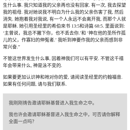
生什么事. 我只知道我的父亲再也没有回家. 有一次, 我去探望
我的祖母. 我对她说我不明白为什么我的父亲伤害了我, 然后
消失. 她抱着我对我说, 有一个人永远不会离开我, 而那个人就
是耶稣. 她引用圣经里的希伯來书 13:5和诗篇 68:5. 里面说到:
‘主曾说，我总不撇下你，也不丢去你.’和 ‘神在他的圣所作孤
儿的父，作寡妇的伸冤者.’ 我听到神要作我的父亲而感到非
常兴奋.”
不管这世界发生什么事, 因着神我们可以有平安. 不管这千禧
年会带来什么, 神是泳不变的.
如果要更加认识神和祂对你的爱, 请阅读圣经里的约翰福音.
如果有任何问题, 请与我们联系.
我刚刚祷告邀请耶稣基督进入我生命之中。
我也许会邀请耶稣基督进入我生命之中，可否请你解释
全面一点吗？