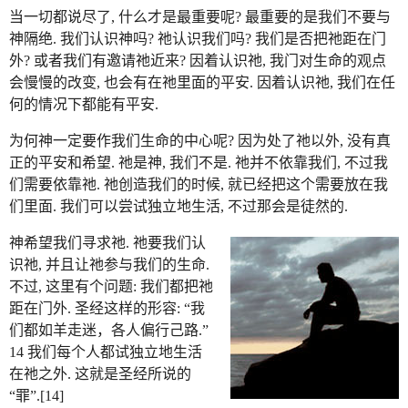
当一切都说尽了, 什么才是最重要呢? 最重要的是我们不要与
神隔绝. 我们认识神吗? 祂认识我们吗? 我们是否把祂距在门
外? 或者我们有邀请祂近来? 因着认识祂, 我门对生命的观点
会慢慢的改变, 也会有在祂里面的平安. 因着认识祂, 我们在任
何的情况下都能有平安.
为何神一定要作我们生命的中心呢? 因为处了祂以外, 没有真
正的平安和希望. 祂是神, 我们不是. 祂并不依靠我们, 不过我
们需要依靠祂. 祂创造我们的时候, 就已经把这个需要放在我
们里面. 我们可以尝试独立地生活, 不过那会是徒然的.
神希望我们寻求祂. 祂要我们认
识祂, 并且让祂参与我们的生命.
不过, 这里有个问题: 我们都把祂
距在门外. 圣经这样的形容: “我
们都如羊走迷，各人偏行己路.”
14 我们每个人都试独立地生活
在祂之外. 这就是圣经所说的
“罪”.[14]